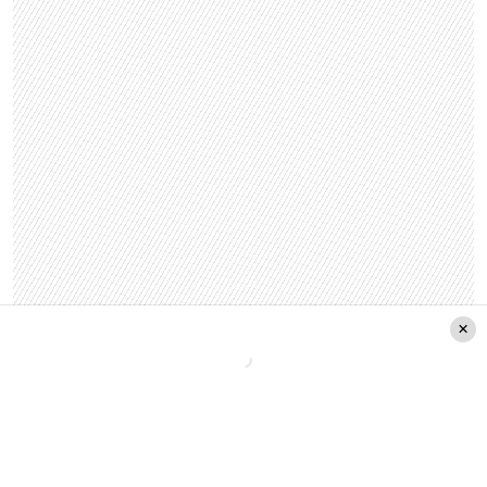
La melodía partió en la guitarra hasta que muy
pronto se transformó en una cumbia-comparsa
escrita desde el ADN barrial: «La pobla es vida, es