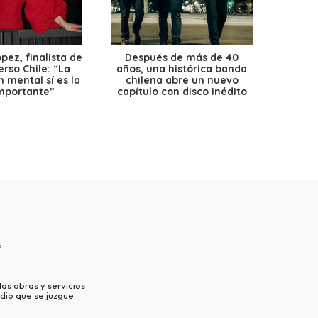
ez, finalista de
Después de más de 40
Ante 
erso Chile: “La
años, una histórica banda
petr
 mental sí es la
chilena abre un nuevo
precio
mportante”
capítulo con disco inédito
s
as obras y servicios
dio que se juzgue