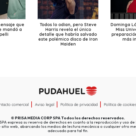
mensaje que
Todos lo odian, pero Steve
Dominga Lóp
le mandó a
Harris revela el único
Miss Univ
elli
detalle que habría salvado
preparación
este polémico disco de Iron
más i
Maiden
ntacto comercial
Aviso legal
Política de privacidad
Política de cookie
©
PRISA MEDIA CORP SPA
Todos los derechos reservados.
A expresa su reserva de derechos en cuanto a la reproducción y uso de l
e sitio web, abarcando los medios de lectura mecánica o cualquier otro me
adecuado para tal fin.