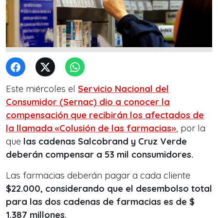
Este miércoles el
Servicio Nacional del
Consumidor (Sernac)
dio a conocer la
compensación que recibirán los afectados de
la llamada «Colusión de las farmacias»
, por la
que
las cadenas Salcobrand y Cruz Verde
deberán compensar a 53 mil consumidores.
Las farmacias deberán pagar a cada cliente
$22.000, considerando que el desembolso total
para las dos cadenas de farmacias es de $
1.387 millones.