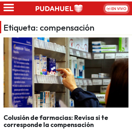
Skip to main content
EN VIVO
Etiqueta:
compensación
Colusión de farmacias: Revisa si te
corresponde la compensación