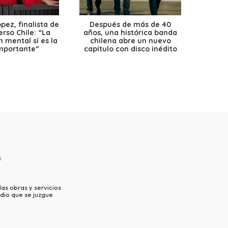
ez, finalista de
Después de más de 40
Ante 
erso Chile: “La
años, una histórica banda
petr
 mental sí es la
chilena abre un nuevo
precio
mportante”
capítulo con disco inédito
s
as obras y servicios
dio que se juzgue