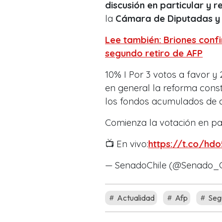
discusión en particular y r
la
Cámara de Diputadas y 
Lee también: Briones conf
segundo retiro de AFP
10% I Por 3 votos a favor y
en general la reforma const
los fondos acumulados de ca
Comienza la votación en par
📺 En vivo:
https://t.co/hd
— SenadoChile (@Senado_C
Actualidad
Afp
Seg