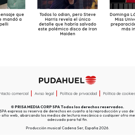
mensaje que
Todos lo odian, pero Steve
Dominga Lóp
le mandó a
Harris revela el único
Miss Univ
elli
detalle que habría salvado
preparación
este polémico disco de Iron
más i
Maiden
ntacto comercial
Aviso legal
Política de privacidad
Política de cookie
©
PRISA MEDIA CORP SPA
Todos los derechos reservados.
A expresa su reserva de derechos en cuanto a la reproducción y uso de l
e sitio web, abarcando los medios de lectura mecánica o cualquier otro me
adecuado para tal fin.
Producción musical Cadena Ser, España 2026.