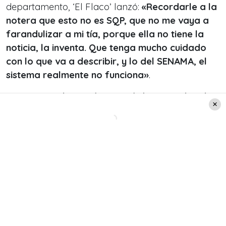
departamento, ‘El Flaco’ lanzó:
«Recordarle a la
notera que esto no es SQP, que no me vaya a
farandulizar a mi tía, porque ella no tiene la
noticia, la inventa. Que tenga mucho cuidado
con lo que va a describir, y lo del SENAMA, el
sistema realmente no funciona»
.
Ante esto,
Polo Ramírez trató de tranquilizarlo:
«Paul, no es así como estamos tratando el
tema, no lo estamos farandulizando»
,
recibiendo la respuesta de Paul Vásquez «El
sistema no funciona para los adultos mayores. A
la señorita Marilyn que tenga mucho cuidado»