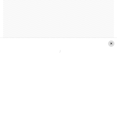
«Estoy bien, en la medida de lo posible, pero
no
tengo esperanza de mejorarme, porque
lamentablemente de esta enfermedad uno no
se mejora. Tengo la esperanza de no
empeorar
, tengo la esperanza de recuperar la
firma, no poder firmar un cheque es feroz. En fin,
me gustaría poder jugar con mi nieta (…) Extraño
la motricidad para eso, pero estoy bastante