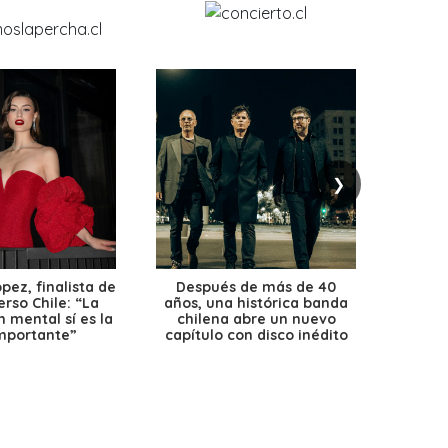
❯
ez, finalista de
Después de más de 40
Ante 
erso Chile: “La
años, una histórica banda
petr
 mental sí es la
chilena abre un nuevo
precio
mportante”
capítulo con disco inédito