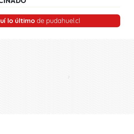
CINADO
uí lo último
de pudahuel.cl