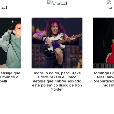
mensaje que
Todos lo odian, pero Steve
Dominga Lóp
le mandó a
Harris revela el único
Miss Univ
elli
detalle que habría salvado
preparación
este polémico disco de Iron
más i
Maiden