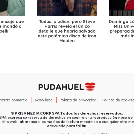
mensaje que
Todos lo odian, pero Steve
Dominga Lóp
le mandó a
Harris revela el único
Miss Univ
elli
detalle que habría salvado
preparación
este polémico disco de Iron
más i
Maiden
ntacto comercial
Aviso legal
Política de privacidad
Política de cookie
©
PRISA MEDIA CORP SPA
Todos los derechos reservados.
A expresa su reserva de derechos en cuanto a la reproducción y uso de l
e sitio web, abarcando los medios de lectura mecánica o cualquier otro me
adecuado para tal fin.