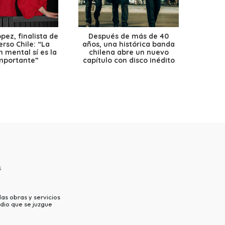
ez, finalista de
Después de más de 40
Ante 
erso Chile: “La
años, una histórica banda
petr
 mental sí es la
chilena abre un nuevo
precio
mportante”
capítulo con disco inédito
s
as obras y servicios
dio que se juzgue