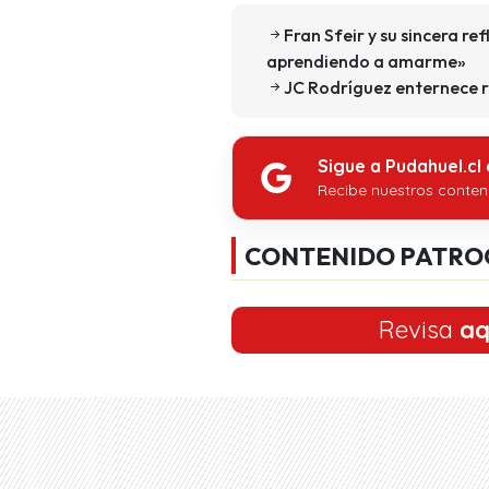
Fran Sfeir y su sincera re
aprendiendo a amarme»
JC Rodríguez enternece re
Sigue a Pudahuel.cl
Recibe nuestros conten
CONTENIDO PATRO
Revisa
aq