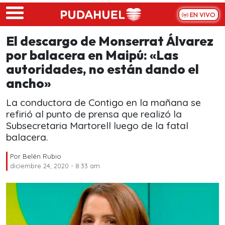
Skip to main content
EN VIVO
El descargo de Monserrat Álvarez
por balacera en Maipú: «Las
autoridades, no están dando el
ancho»
La conductora de Contigo en la mañana se
refirió al punto de prensa que realizó la
Subsecretaria Martorell luego de la fatal
balacera.
Por
Belén Rubio
diciembre 24, 2020 - 8:33 am