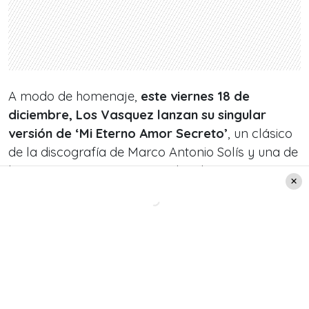
A modo de homenaje,
este viernes 18 de
diciembre, Los Vasquez lanzan su singular
versión de ‘Mi Eterno Amor Secreto’
, un clásico
de la discografía de Marco Antonio Solís y una de
las canciones más reconocidas de este gran
cantautor.
Sin duda el lanzamiento de este sencillo le abrirá
nuevos horizontes a la carrera de Los Vasquez
que además será apoyado por la oficina de
Marco Antonio Solís con todo el soporte
requerido para desarrollar una carrera