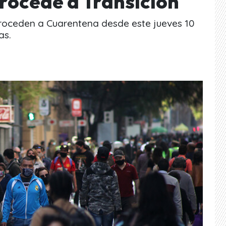
rocede a Transición
roceden a Cuarentena desde este jueves 10
as.