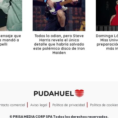
mensaje que
Todos lo odian, pero Steve
Dominga Lóp
le mandó a
Harris revela el único
Miss Univ
elli
detalle que habría salvado
preparación
este polémico disco de Iron
más i
Maiden
ntacto comercial
Aviso legal
Política de privacidad
Política de cookie
©
PRISA MEDIA CORP SPA
Todos los derechos reservados.