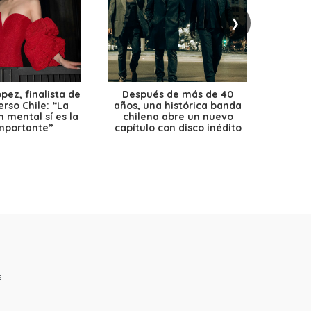
❯
ez, finalista de
Después de más de 40
Ante 
erso Chile: “La
años, una histórica banda
petr
 mental sí es la
chilena abre un nuevo
precio
mportante”
capítulo con disco inédito
s