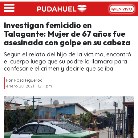
Skip to main content
EN VIVO
Investigan femicidio en
Talagante: Mujer de 67 años fue
asesinada con golpe en su cabeza
Según el relato del hijo de la víctima, encontró
el cuerpo luego que su padre lo llamara para
confesarle el crimen y decirle que se iba.
Por
Rosa Figueroa
enero 20, 2021 - 12:11 pm