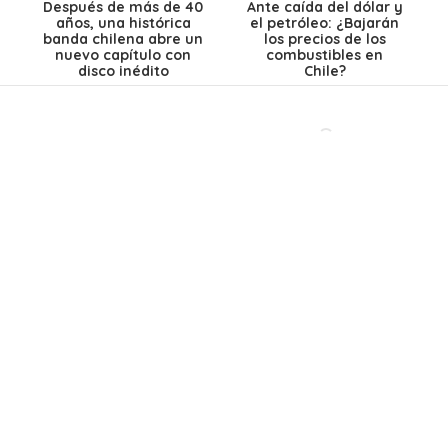
Después de más de 40
Ante caída del dólar y
años, una histórica
el petróleo: ¿Bajarán
banda chilena abre un
los precios de los
nuevo capítulo con
combustibles en
disco inédito
Chile?
El Teleférico
Lanzaron un éxito
Bicentenario revela
gigante en los 90, se
un detalle clave: así
separaron y hoy
funcionará el viaje de
lanzan su primera
13 minutos entre
canción en 28 años:
Providencia y
Así es como suena