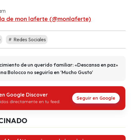
ram
da de mon laferte (@monlaferte)
e
Redes Sociales
ecimiento de un querido familiar: «Descansa en paz»
na Bolocco no seguiría en ‘Mucho Gusto’
 en Google Discover
Seguir en Google
idos directamente en tu feed.
CINADO