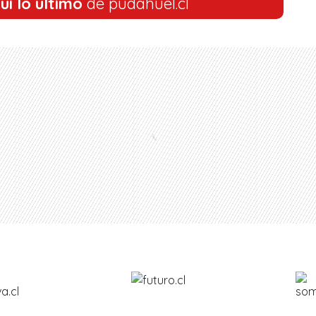
uí lo último
de pudahuel.cl