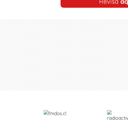
Revisa
aq