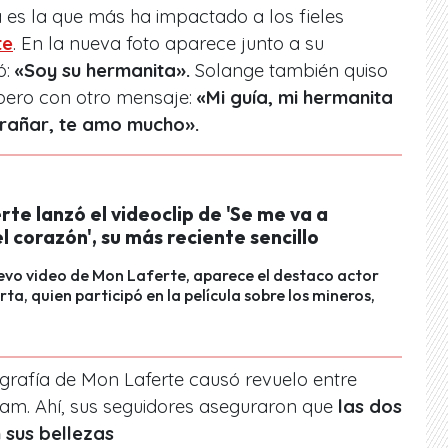
a es la que más ha impactado a los fieles
te
. En la nueva foto aparece junto a su
ó:
«Soy su hermanita».
Solange también quiso
pero con otro mensaje:
«Mi guía, mi hermanita
trañar, te amo mucho».
te lanzó el videoclip de 'Se me va a
 corazón', su más reciente sencillo
evo video de Mon Laferte, aparece el destaco actor
ta, quien participó en la película sobre los mineros,
grafía de Mon Laferte causó revuelo entre
ram. Ahí, sus seguidores aseguraron que
las dos
 sus bellezas