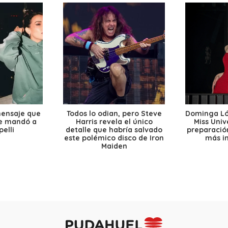
mensaje que
Todos lo odian, pero Steve
Dominga Lóp
le mandó a
Harris revela el único
Miss Univ
elli
detalle que habría salvado
preparación
este polémico disco de Iron
más i
Maiden