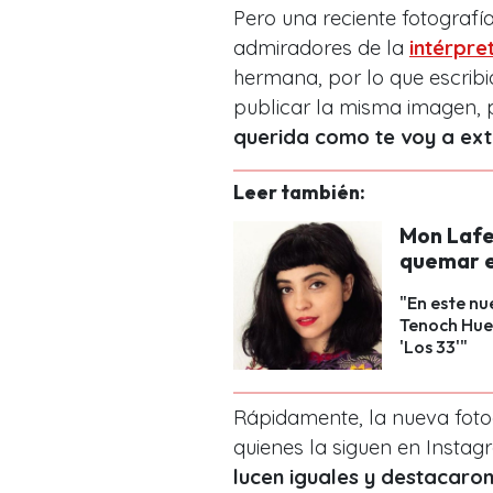
Pero una reciente fotografí
admiradores de la
intérpre
hermana, por lo que escribi
publicar la misma imagen, 
querida como te voy a ex
Leer también:
Mon Lafer
quemar el
"En este nu
Tenoch Huer
'Los 33'"
Rápidamente, la nueva foto
quienes la siguen en Instag
lucen iguales y destacaron