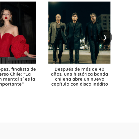
❯
ez, finalista de
Después de más de 40
Ante 
erso Chile: “La
años, una histórica banda
petr
 mental sí es la
chilena abre un nuevo
precio
mportante”
capítulo con disco inédito