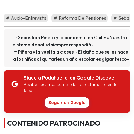
Audio-Entrevista
Reforma De Pensiones
Sebasti
Sebastián Piñera y la pandemia en Chile: «Nuestro
sistema de salud siempre respondió»
Piñera y la vuelta a clases: «El daño que se les hace
a los niños al quitarles un año escolar es gigantesco»
Sigue a Pudahuel.cl en Google Discover
Recibe nuestros contenidos directamente en tu
feed.
Seguir en Google
CONTENIDO PATROCINADO