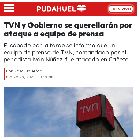
Skip to main content
EN VIVO
TVN y Gobierno se querellarán por
ataque a equipo de prensa
El sábado por la tarde se informó que un
equipo de prensa de TVN, comandado por el
periodista Iván Núñez, fue atacado en Cañete.
Por
Rosa Figueroa
marzo 29, 2021 - 10:49 am