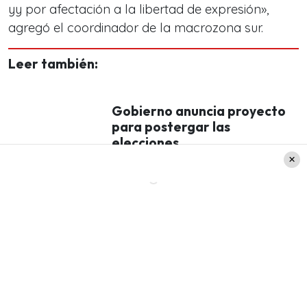
yy por afectación a la libertad de expresión»,
agregó el coordinador de la macrozona sur.
Leer también:
Gobierno anuncia proyecto
para postergar las
elecciones
La querella de TVN
Francisco Gijón, director Ejecutivo de TVN, junto
al Jefe de Prensa del canal, Alfredo Ramírez,
aseguraron que
«estamos consternados con lo
que pasó».