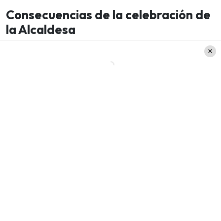
Consecuencias de la celebración de
la Alcaldesa
La Fiscalía Metropolitana Occidente confirmó
esta mañana que abrirá una investigación de
oficio contra Cathy Barriga, quien hace tres días
volvió a sus funciones por el cambio de las
elecciones.