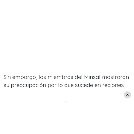
Sin embargo, los miembros del Minsal mostraron
su preocupación por lo que sucede en regiones
como la de Magallanes, en donde hace algunos
días se inició un retroceso en el plan Paso a Paso.
Para que te informes, aquí te dejamos los
cambios en el plan Paso a Paso.
Hay que
recordar que avances y retrocesos comienzan