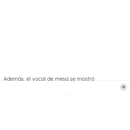
Además, el vocal de mesa se mostró
esperanzado con esta segunda jornada, pese a
que el día sábado hubo poca participación.
«
Por eso vinimos un poquito más llamativos
para motivar así a la gente
«, finalizó el vocal de
mesa con mascarilla de Felipe Camiroaga.