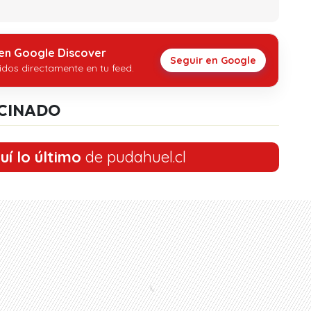
 en Google Discover
Seguir en Google
idos directamente en tu feed.
CINADO
uí lo último
de pudahuel.cl