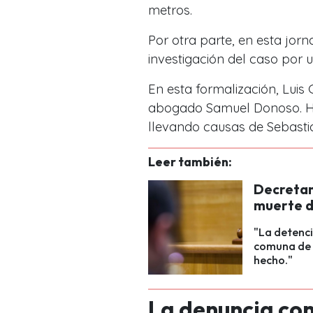
metros.
Por otra parte, en esta jor
investigación del caso por u
En esta formalización, Luis
abogado Samuel Donoso. H
llevando causas de Sebastiá
Leer también:
Decretan 
muerte d
"La detenci
comuna de P
hecho."
La denuncia con