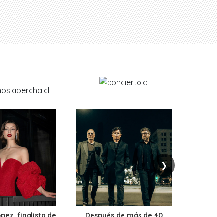
❯
ez, finalista de
Después de más de 40
Ante 