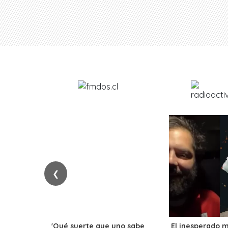
❮
'Qué suerte que uno sabe
El inesperado 