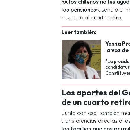
«A los chilenos no les ayu
las pensiones»
, señaló el 
respecto al cuarto retiro.
Leer también:
Yasna Pro
la voz de
"La preside
candidatura
Constituye
Los aportes del G
de un cuarto retir
Junto con eso, también men
transferencias directas a l
las familias que nos permi