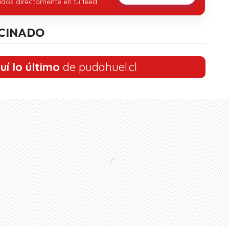
idos directamente en tu feed.
CINADO
uí lo último
de pudahuel.cl