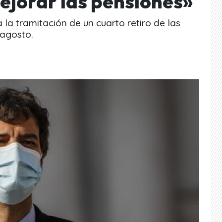
ejorar las pensiones»
a la tramitación de un cuarto retiro de las
 agosto.