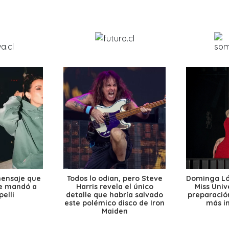
mensaje que
Todos lo odian, pero Steve
Dominga Lóp
le mandó a
Harris revela el único
Miss Univ
elli
detalle que habría salvado
preparación
este polémico disco de Iron
más i
Maiden