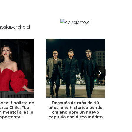
❯
ez, finalista de
Después de más de 40
Ante 
erso Chile: “La
años, una histórica banda
petr
 mental sí es la
chilena abre un nuevo
precio
mportante”
capítulo con disco inédito