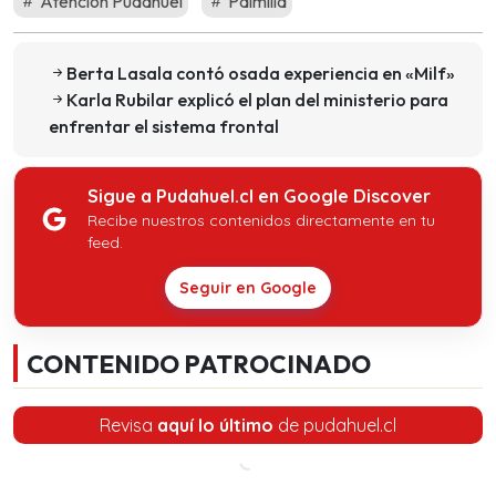
Atención Pudahuel
Palmilla
Berta Lasala contó osada experiencia en «Milf»
Karla Rubilar explicó el plan del ministerio para
enfrentar el sistema frontal
Sigue a Pudahuel.cl en Google Discover
Recibe nuestros contenidos directamente en tu
feed.
Seguir en Google
CONTENIDO PATROCINADO
Revisa
aquí lo último
de pudahuel.cl