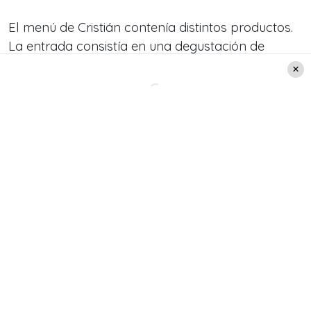
El menú de Cristián contenía distintos productos.
La entrada consistía en una degustación de
mariscos, los cuales fueron traídos directamente
desde Duao.
Leer también:
¡Increíble! Pequeña hija del
"Cangri" lo reconoció a
través de fotos
E
l plato principal fue alabado por los
comensales
. Un pescado a la sal y una simples