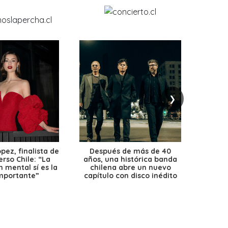
❯
ez, finalista de
Después de más de 40
Ante 
erso Chile: “La
años, una histórica banda
petr
 mental sí es la
chilena abre un nuevo
precio
mportante”
capítulo con disco inédito