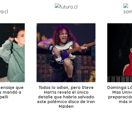
mensaje que
Todos lo odian, pero Steve
Dominga Lóp
le mandó a
Harris revela el único
Miss Univ
elli
detalle que habría salvado
preparación
este polémico disco de Iron
más i
Maiden