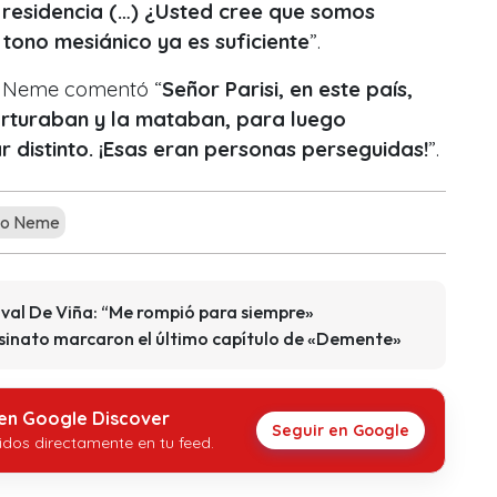
n residencia (…) ¿Usted cree que somos
 tono mesiánico ya es suficiente
”.
io Neme comentó “
Señor Parisi, en este país,
torturaban y la mataban, para luego
 distinto. ¡Esas eran personas perseguidas!
”.
io Neme
ival De Viña: “Me rompió para siempre»
esinato marcaron el último capítulo de «Demente»
 en Google Discover
Seguir en Google
idos directamente en tu feed.