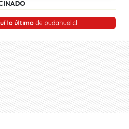
CINADO
uí lo último
de pudahuel.cl