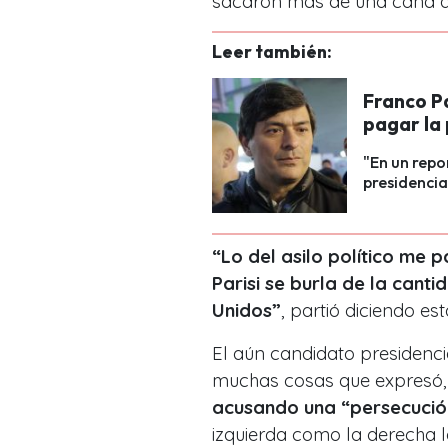
sacaron más de una cana a
Leer también:
Franco Pa
pagar la 
"En un repo
presidencial
“Lo del asilo político me
Parisi se burla de la cant
Unidos”
, partió diciendo e
El aún candidato presidenci
muchas cosas que expresó, 
acusando una “persecución
izquierda como la derecha l