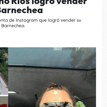
no Ríos logró vender
 Barnechea
uenta de Instagram que logró vender su
 Barnechea.