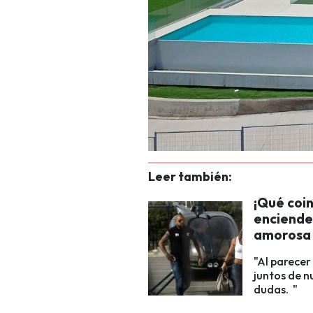
Leer también:
¡Qué coin
encienden
amorosa
"Al parecer
juntos de n
dudas. "