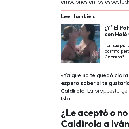
emociones en los espectado
Leer también:
¿Y "El Po
con Helé
"En sus par
cortito per
Cabrera?"
«
Ya que no te quedó clara m
espero saber si te gustarí
Caldirola
. La propuesta ge
Isla
.
¿Le aceptó o no 
Caldirola a Ivá