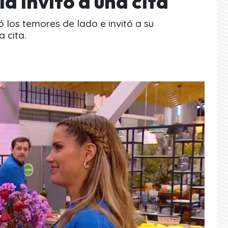
la invitó a una cita
ó los temores de lado e invitó a su
 cita.