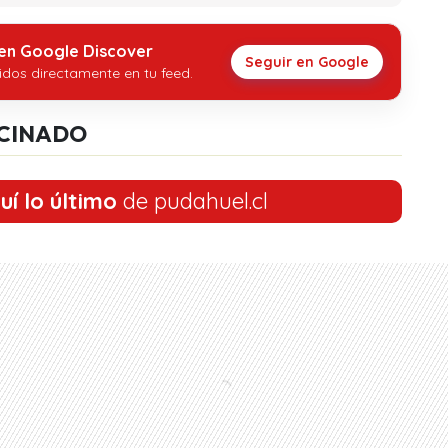
 en Google Discover
Seguir en Google
idos directamente en tu feed.
CINADO
uí lo último
de pudahuel.cl