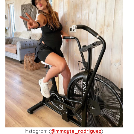
Instagram (
@mmayte_rodriguez
)