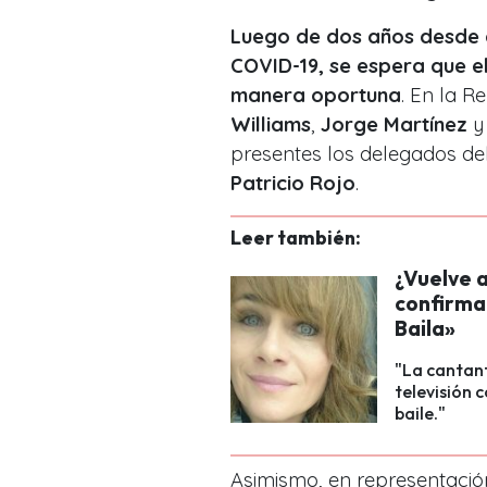
Luego de dos años desde q
COVID-19, se espera que e
manera oportuna
. En la R
Williams
,
Jorge Martínez
presentes los delegados de
Patricio Rojo
.
Leer también:
¿Vuelve a
confirma
Baila»
"La cantant
televisión
baile."
Asimismo, en representaci