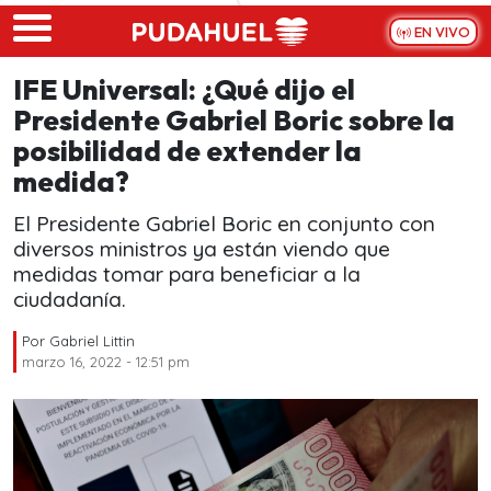
Skip to main content
EN VIVO
IFE Universal: ¿Qué dijo el
Presidente Gabriel Boric sobre la
posibilidad de extender la
medida?
El Presidente Gabriel Boric en conjunto con
diversos ministros ya están viendo que
medidas tomar para beneficiar a la
ciudadanía.
Por
Gabriel Littin
marzo 16, 2022 - 12:51 pm