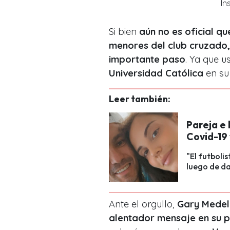
In
Si bien
aún no es oficial qu
menores del club cruzado, 
importante paso
. Ya que u
Universidad Católica
en su
Leer también:
Pareja e 
Covid-19 
"El futboli
luego de da
Ante el orgullo,
Gary Medel n
alentador mensaje en su p