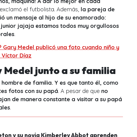
os, máquina! A dar lo mejor en cada
 exclamó el futbolista. Además,
la pareja de
ió un mensaje al hijo de su enamorado:
junior jajaja estamos todos muy orgullosos
orales
.
 Gary Medel publicó una foto cuando niño y
 Víctor Díaz
 Medel junto a su familia
 hombre de familia. Y es que tanto él, como
tes fotos con su papá
. A pesar de que
no
viajan de manera constante a visitar a su papá
ales
.
eton y su novia Kimberley Abbot aprenden