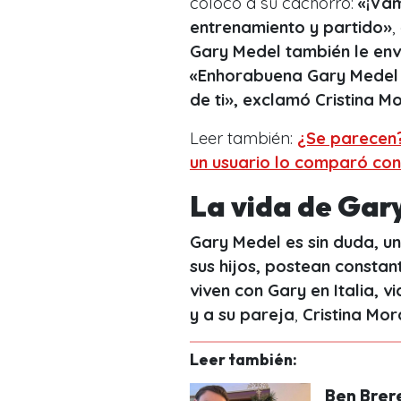
colocó a su cachorro:
«
¡Vam
entrenamiento y partido
»
,
Gary Medel también le env
«
Enhorabuena Gary Medel 
de ti
», exclamó Cristina M
Leer también:
¿Se parecen?
un usuario lo comparó con
La vida de Gary
Gary Medel es sin duda, un
sus hijos, postean constan
viven con Gary en Italia, 
y a su pareja
,
Cristina Mor
Leer también:
Ben Brer