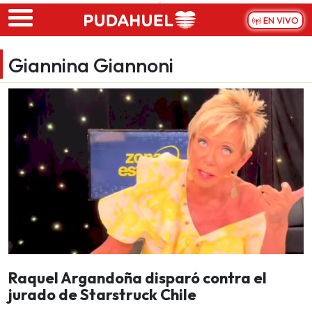
Skip to main content
EN VIVO
Giannina Giannoni
Raquel Argandoña disparó contra el
jurado de Starstruck Chile