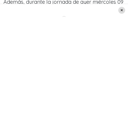
Además, durante la jornada de ayer miércoles 09
de marzo, en canal ubicado en la comuna de
Providencia informó a través de un comunicado
que el programa
Aquí Somos Todos
, recibió un
importante reconocimiento de parte del Ministerio
de Vivienda y Urbanismo.
Es por esto que la conductora del espacio
Priscilla Vargas
, llegó al ministerio acompañada
del director del programa Nicolás Quesille y por
el productor ejecutivo del espacio, Rodrigo
Bustos.