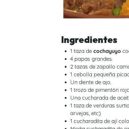
Ingredientes
1 taza de
cochayuyo
coc
4 papas grandes.
2 tazas de zapallo camo
1 cebolla pequeña pica
Un diente de ajo.
1 trozo de pimentón roj
Una cucharada de aceit
1 taza de verduras surti
arvejas, etc).
1 cucharadita de ají colo
Media cucharadita de o