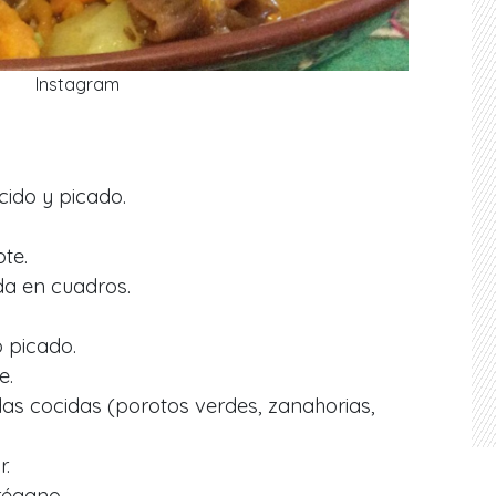
Instagram
ido y picado.
te.
da en cuadros.
o picado.
e.
das cocidas (porotos verdes, zanahorias,
r.
régano.