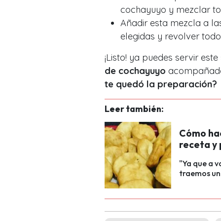
cochayuyo y mezclar to
Añadir esta mezcla a la
elegidas y revolver todo
¡Listo! ya puedes servir es
de cochayuyo
acompañado d
te quedó la preparación?
Leer también:
Cómo hace
receta y
"Ya que a v
traemos una