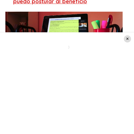
puedo postular al beneficio
Crédito de la foto: Agencia Uno
¿Cómo inscribirse?
Para conocer cuáles son los
140 cursos
gratuitos
que ofrece el
Sence
e inscribirse en
ellos, es necesario ingresar a la
página web
de la
entidad.