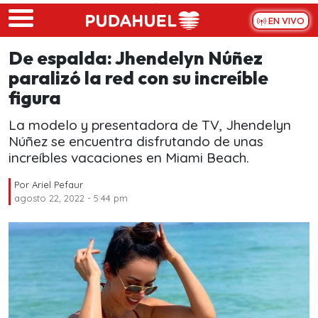
Skip to main content
EN VIVO
De espalda: Jhendelyn Núñez
paralizó la red con su increíble
figura
La modelo y presentadora de TV, Jhendelyn
Núñez se encuentra disfrutando de unas
increíbles vacaciones en Miami Beach.
Por
Ariel Pefaur
agosto 22, 2022 - 5:44 pm