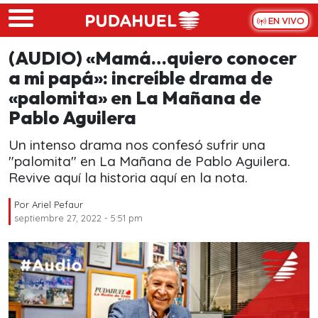
Skip to main content
EN VIVO
(AUDIO) «Mamá…quiero conocer
a mi papá»: increíble drama de
«palomita» en La Mañana de
Pablo Aguilera
Un intenso drama nos confesó sufrir una
"palomita" en La Mañana de Pablo Aguilera.
Revive aquí la historia aquí en la nota.
Por
Ariel Pefaur
septiembre 27, 2022 - 5:51 pm