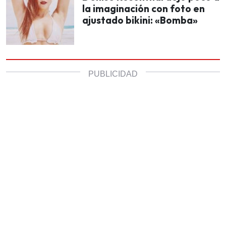
la imaginación con foto en
ajustado bikini: «Bomba»