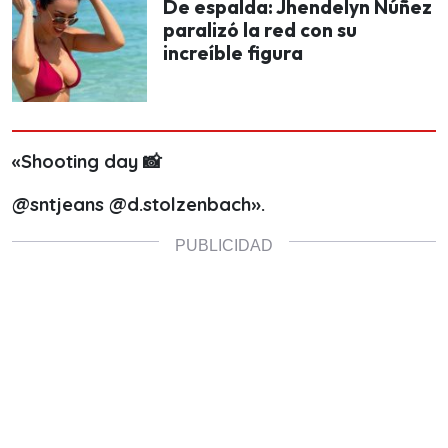
De espalda: Jhendelyn Núñez
paralizó la red con su
increíble figura
«Shooting day 📸
@sntjeans @d.stolzenbach».