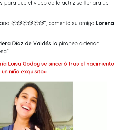
 para que el video de la actriz se llenara de
aaaa
😍😍😍😍😍😍
”, comentó su amiga
Lorena
viera Díaz de Valdés
la piropeo diciendo:
osa
”.
ía Luisa Godoy se sinceró tras el nacimiento
 un niño exquisito»