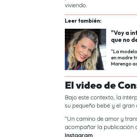
viviendo.
Leer también:
"Voy a i
que no d
"La modelo 
en madre tr
Marengo aq
El video de Co
Bajo este contexto, la inté
su pequeño bebé y el gran c
“
Un camino de amor y tran
acompañar la publicación qu
Instagram
.