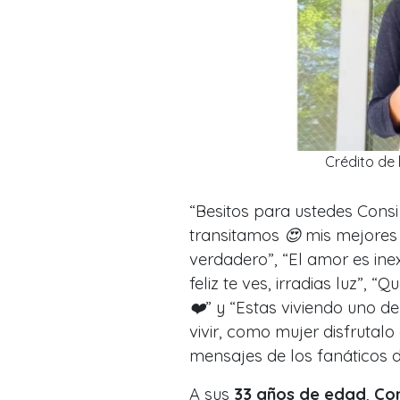
Crédito de 
“
Besitos para ustedes Consi
transitamos 😍 mis mejores
verdadero”, “El amor es inex
feliz te ves, irradias luz”,
❤️” y “Estas viviendo uno 
vivir, como mujer disfrutal
mensajes de los fanáticos d
A sus
33 años de edad
,
Co