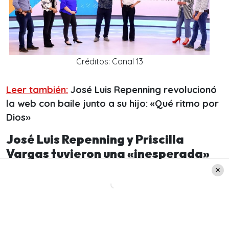
Créditos: Canal 13
Leer también:
José Luis Repenning revolucionó
la web con baile junto a su hijo: «Qué ritmo por
Dios»
José Luis Repenning y Priscilla
Vargas tuvieron una «inesperada»
presentación en «Tu Día»
Es más,
“Repe”
comentó que durante estas
semanas previas pudieron
«tomar una especial
química con el equipo».