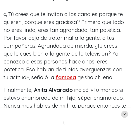
«¿Tú crees que te invitan a los canales porque te
quieren, porque eres graciosa? Primero que todo
no eres linda, eres tan agrandada, tan patética.
Por favor deja de tratar mal a la gente, a tus
compañeras. Agrandada de mierda. ¿Tú crees
que le caes bien a la gente de la televisión? Yo
conozco a esas personas hace años, eres
patética. Eso hablan de ti. Nos avergüenzas con
tu actitud», señaló la
famosa
geisha chilena.
Finalmente,
Anita Alvarado
indicó: «Tu marido si
estuvo enamorado de mi hija, súper enamorado.
Nunca más hables de mi hija, porque entonces te
voy a tocar algo que más te duele. No lo haga
más y no hieras a las otras mujeres. Intenta no
hablar de mi nunca más, porque caro te va a