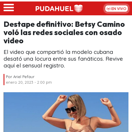
Skip to main content
EN VIVO
Destape definitivo: Betsy Camino
voló las redes sociales con osado
video
El video que compartió la modelo cubana
desató una locura entre sus fanáticos. Revive
aquí el sensual registro.
Por
Ariel Pefaur
enero 20, 2023 - 2:00 pm