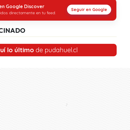
 en Google Discover
Seguir en Google
idos directamente en tu feed.
CINADO
uí lo último
de pudahuel.cl