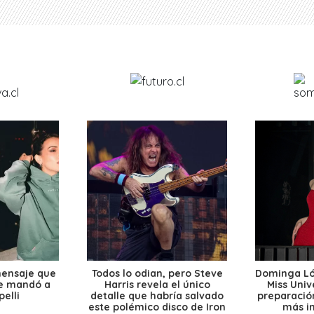
mensaje que
Todos lo odian, pero Steve
Dominga Lóp
le mandó a
Harris revela el único
Miss Univ
elli
detalle que habría salvado
preparación
este polémico disco de Iron
más i