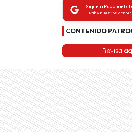
Sigue a Pudahuel.cl
Recibe nuestros conten
CONTENIDO PATRO
Revisa
aq