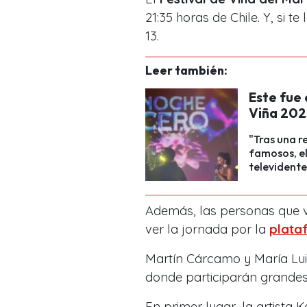
21:35 horas de Chile. Y, si 
13.
Leer también:
Este fue 
Viña 202
"Tras una r
famosos, el
televidente
Además, las personas que v
ver la jornada por la
plata
Martín Cárcamo y María Lu
donde participarán grandes a
En primer lugar, la artista