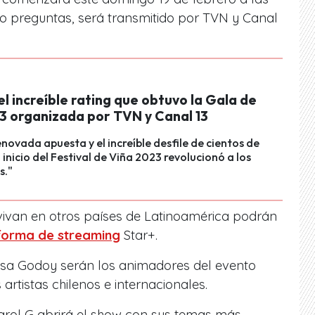
te lo preguntas, será transmitido por TVN y Canal
el increíble rating que obtuvo la Gala de
3 organizada por TVN y Canal 13
enovada apuesta y el increíble desfile de cientos de
 inicio del Festival de Viña 2023 revolucionó a los
s."
ivan en otros países de Latinoamérica podrán
forma de streaming
Star+.
isa Godoy serán los animadores del evento
rtistas chilenos e internacionales.
 Karol G abrirá el show con sus temas más