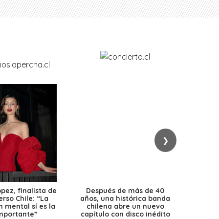
❯
ez, finalista de
Después de más de 40
Ante 
erso Chile: “La
años, una histórica banda
petr
 mental sí es la
chilena abre un nuevo
precio
mportante”
capítulo con disco inédito