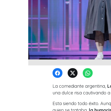
La comediante argentina,
La
una dulce risa cautivando a
Esta siendo todo éxito. Au
quien se trataba,
la humori