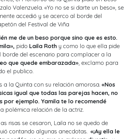
alo Valenzuela. «Yo no se si darte un beso», se
lmente accedió y se acerco al borde del
petón del Festival de Viña
én me de un beso porque sino que es esto.
mila»,
pido
Laila Roth
y como lo que ella pide
l borde del escenario para complacer a la
reo que quede embarazada»
, exclamo para
do el publico.
 a la Quinta con su relación amorosa.
«Nos
icas igual que todas las parejas hacen, no
es por ejemplo. Yamila te lo recomendé
la polémica relación de la actriz.
s risas se cesaron, Laila no se quedo de
guió contando algunas anecdotas.
«¡Ay ella le