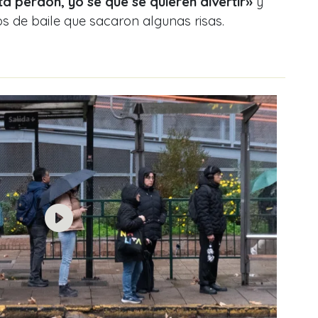
ta perdón, yo se que se quieren divertir»
y
s de baile que sacaron algunas risas.