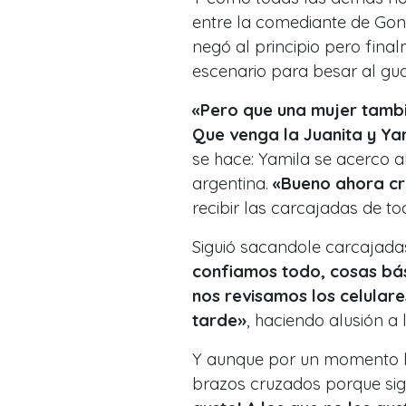
entre la comediante de Gonz
negó al principio pero fina
escenario para besar al gua
«Pero que una mujer tambi
Que venga la Juanita y Ya
se hace: Yamila se acerco a
argentina.
«Bueno ahora c
recibir las carcajadas de to
Siguió sacandole carcajadas
confiamos todo, cosas bás
nos revisamos los celular
tarde»
, haciendo alusión a 
Y aunque por un momento la
brazos cruzados porque si