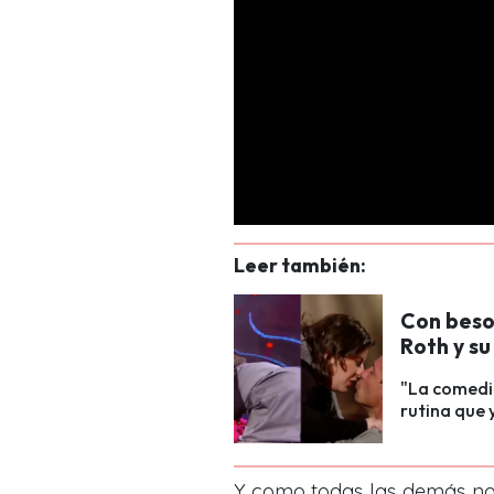
Leer también:
Con beso
Roth y s
"La comedi
rutina que 
Y como todas las demás noc