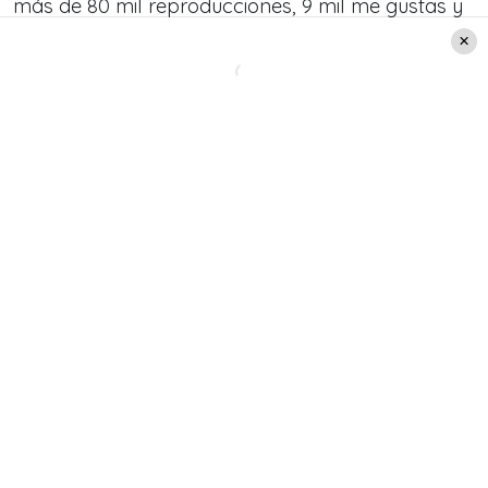
más de 80 mil reproducciones, 9 mil me gustas y
cientos de mensajes.
Denise Rosenthal cautivó con su
osado baile
Acá puedes ver el video que compartió la
cantante Denise Rosenthal y que dejó la escoba
entre sus fanáticos: