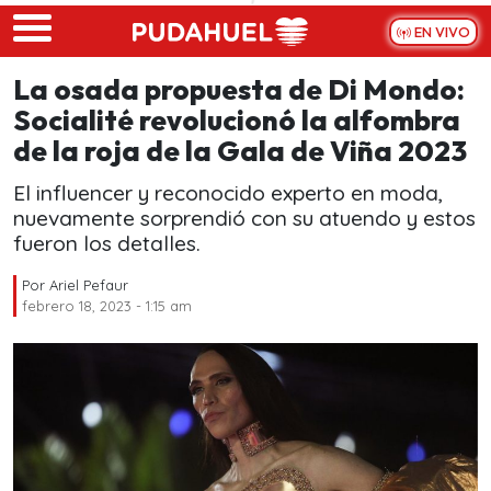
Skip to main content
EN VIVO
La osada propuesta de Di Mondo:
Socialité revolucionó la alfombra
de la roja de la Gala de Viña 2023
El influencer y reconocido experto en moda,
nuevamente sorprendió con su atuendo y estos
fueron los detalles.
Por
Ariel Pefaur
febrero 18, 2023 - 1:15 am