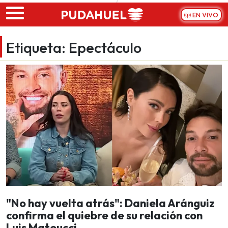
Skip to main content
EN VIVO
Etiqueta:
Epectáculo
"No hay vuelta atrás": Daniela Aránguiz
confirma el quiebre de su relación con
Luis Mateucci