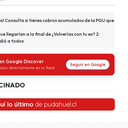
s! Consulta si tienes cobros acumulados de la PGU que
que llegarían a la final de ¿Volverías con tu ex? 2:
dió a todos
 en Google Discover
Seguir en Google
idos directamente en tu feed.
CINADO
uí lo último
de pudahuel.cl