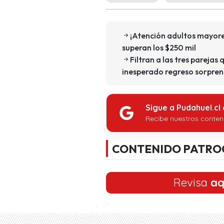
¡Atención adultos mayore
superan los $250 mil
Filtran a las tres parejas 
inesperado regreso sorpren
Sigue a Pudahuel.cl
Recibe nuestros conten
CONTENIDO PATRO
Revisa
aq