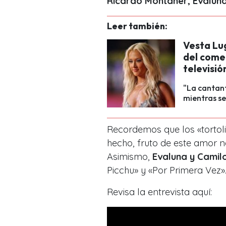
Ricardo Montaner, Evalun
Leer también:
Vesta Lug
del come
televisió
"La cantant
mientras se
Recordemos que los «tortoli
hecho, fruto de este amor n
Asimismo,
Evaluna y Camil
Picchu» y «Por Primera Vez»
Revisa la entrevista aquí: