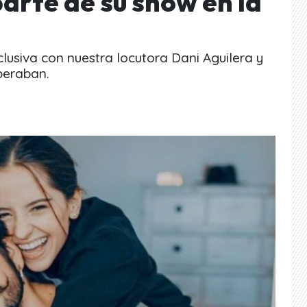
arte de su show en la
lusiva con nuestra locutora Dani Aguilera y
peraban.