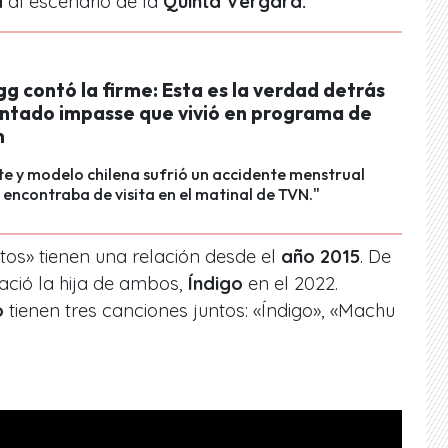
a
al escenario de la
Quinta Vergara.
g contó la firme: Esta es la verdad detrás
ntado impasse que vivió en programa de
n
e y modelo chilena sufrió un accidente menstrual
 encontraba de visita en el matinal de TVN."
tos» tienen una relación desde el
año 2015
. De
ació la hija de ambos,
Índigo
en el 2022.
o
tienen tres canciones juntos: «Índigo», «Machu
.