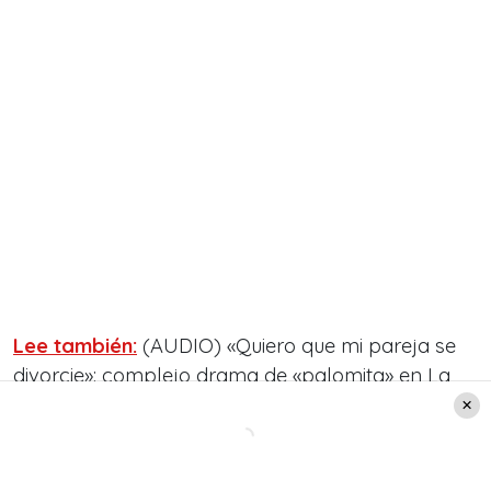
Lee también:
(AUDIO) «Quiero que mi pareja se
divorcie»: complejo drama de «palomita» en La
Mañana de Pablo Aguilera
La lista completa de los Copihues
de Oro 2023: La Mañana de Pablo