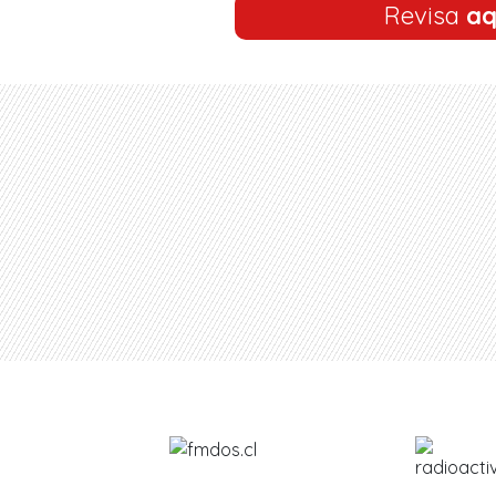
Revisa
aq